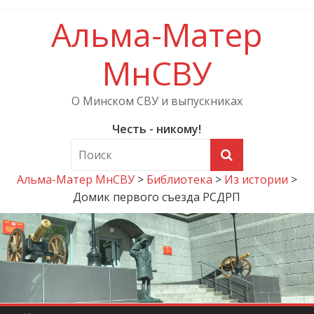
Альма-Матер
МнСВУ
О Минском СВУ и выпускниках
Честь - никому!
Альма-Матер МнСВУ
>
Библиотека
>
Из истории
>
Домик первого съезда РСДРП