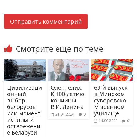
Смотрите еще по теме
Цивилизаци
Олег Гелих:
69-й выпуск
онный
К 100-летию
в Минском
выбор
кончины
суворовско
белорусов
В.И. Ленина
м военном
или момент
училище
21.01.2024
0
истины и
14.06.2025
0
остережени
е Беларуси