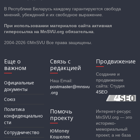
В Республике Беларусь каждому гарантируются свобода
мнений, убеждений и их свободное выражение.
При использовании материалов сайта активная
гиперссылка на MnSVU.org обязательна
.
2004-2026 ©MnSVU Все права защищены.
Еще о
Связь с
Продвижение
важном
редакцией
Создание и
продвижение
Наш Email:
Официальные
сайта: Студия
postmaster@mnsvu
документы
4SEO
.org
Союз
Политика
Помочь
Интернет-ресурс
конфиденциально
проекту
MnSVU.org — это
сти
историко-
мемориальный
ЮMoney
Сотрудничество
проект, а не база
Кошелек