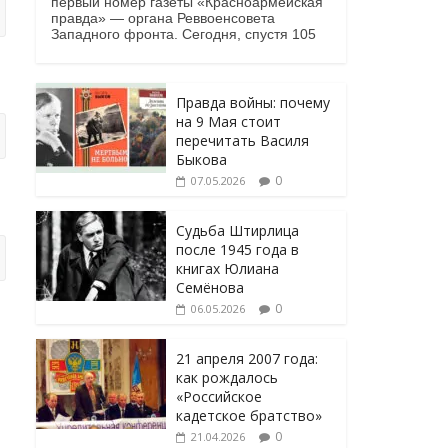
первый номер газеты «Красноармейская
правда» — органа Реввоенсовета
Западного фронта. Сегодня, спустя 105
Правда войны: почему
на 9 Мая стоит
перечитать Василя
Быкова
0
07.05.2026
Судьба Штирлица
после 1945 года в
книгах Юлиана
Семёнова
0
06.05.2026
21 апреля 2007 года:
как рождалось
«Российское
кадетское братство»
0
21.04.2026