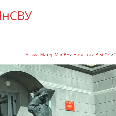
МнСВУ
Альма-Матер МнСВУ
>
Новости
>
В БССК
>