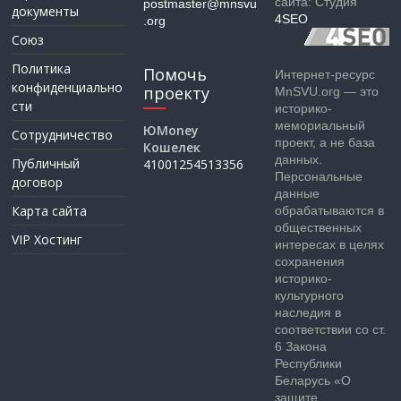
сайта: Студия
postmaster@mnsvu
документы
4SEO
.org
Союз
Политика
Помочь
Интернет-ресурс
конфиденциально
проекту
MnSVU.org — это
сти
историко-
мемориальный
ЮMoney
Сотрудничество
проект, а не база
Кошелек
данных.
Публичный
41001254513356
Персональные
договор
данные
Карта сайта
обрабатываются в
общественных
VIP Хостинг
интересах в целях
сохранения
историко-
культурного
наследия в
соответствии со ст.
6 Закона
Республики
Беларусь «О
защите