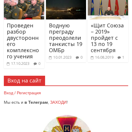
Проведен
Водную
«Щит Союза
разбор
преграду
– 2019»
двусторонн
преодолели
пройдет с
его
танкисты 19
13 по 19
комплексно
ОМБр
сентября
го учения
10.01.2023
0
16.08.2019
1
17.10.2023
0
Вход на сайт
Вход / Регистрация
Мы есть и
в Телеграм
,
ЗАХОДИ
!