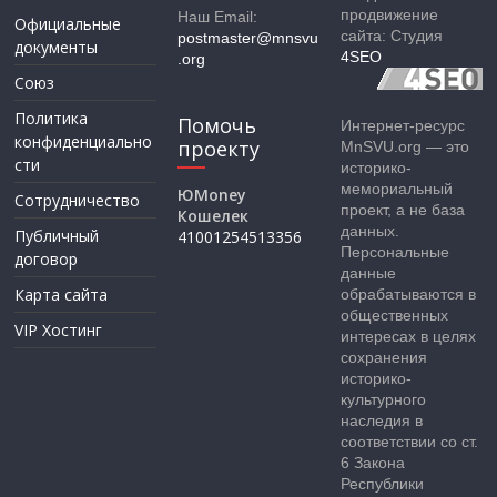
продвижение
Наш Email:
Официальные
сайта: Студия
postmaster@mnsvu
документы
4SEO
.org
Союз
Политика
Помочь
Интернет-ресурс
конфиденциально
проекту
MnSVU.org — это
сти
историко-
мемориальный
ЮMoney
Сотрудничество
проект, а не база
Кошелек
данных.
Публичный
41001254513356
Персональные
договор
данные
Карта сайта
обрабатываются в
общественных
VIP Хостинг
интересах в целях
сохранения
историко-
культурного
наследия в
соответствии со ст.
6 Закона
Республики