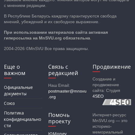
с мнением редакции.
В Республике Беларусь каждому гарантируются свобода
мнений, убеждений и их свободное выражение.
При использовании материалов сайта активная
гиперссылка на MnSVU.org обязательна
.
2004-2026 ©MnSVU Все права защищены.
Еще о
Связь с
Продвижение
важном
редакцией
Создание и
продвижение
Наш Email:
Официальные
сайта: Студия
postmaster@mnsvu
документы
4SEO
.org
Союз
Политика
Помочь
Интернет-ресурс
конфиденциально
проекту
MnSVU.org — это
сти
историко-
мемориальный
ЮMoney