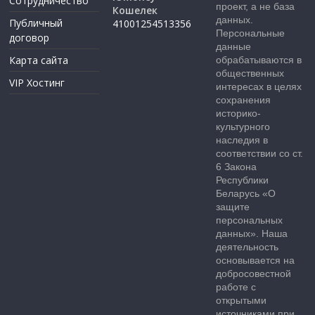
Сотрудничество
проект, а не база
Кошелек
данных.
Публичный
41001254513356
Персональные
договор
данные
Карта сайта
обрабатываются в
общественных
VIP Хостинг
интересах в целях
сохранения
историко-
культурного
наследия в
соответствии со ст.
6 Закона
Республики
Беларусь «О
защите
персональных
данных». Наша
деятельность
основывается на
добросовестной
работе с
открытыми
источниками при