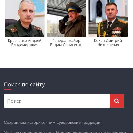
Кравченко Андрей
Генерал-майор
Кохан Дмитрий
Владимирович
Вадим Денисенко
Николаевич
Поиск по сайту
Сохраняем историю, чтим суворовские традиции!
Уважаем мнение каждого. Мнения авторов могут не совпадать