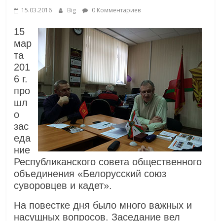
15.03.2016
Big
0 Комментариев
15
мар
та
201
6 г.
про
шл
о
зас
еда
ние
Республиканского совета общественного
объединения «Белорусский союз
суворовцев и кадет».
На повестке дня было много важных и
насущных вопросов. Заседание вел