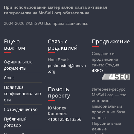
При использовании материалов сайта активная
гиперссылка на MnSVU.org обязательна
.
2004-2026 ©MnSVU Все права защищены.
Еще о
Связь с
Продвижение
важном
редакцией
Создание и
продвижение
Наш Email:
Официальные
сайта: Студия
postmaster@mnsvu
документы
4SEO
.org
Союз
Политика
Помочь
Интернет-ресурс
конфиденциально
проекту
MnSVU.org — это
сти
историко-
мемориальный
ЮMoney
Сотрудничество
проект, а не база
Кошелек
данных.
Публичный
41001254513356
Персональные
договор
данные