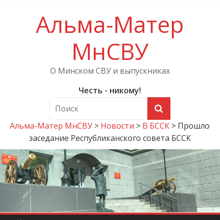
Альма-Матер
МнСВУ
О Минском СВУ и выпускниках
Честь - никому!
Альма-Матер МнСВУ
>
Новости
>
В БССК
>
Прошло
заседание Республиканского совета БССК