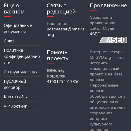
Еще о
Связь с
Продвижение
важном
редакцией
Создание и
продвижение
Наш Email:
Официальные
сайта: Студия
postmaster@mnsvu
документы
4SEO
.org
Союз
Политика
Помочь
Интернет-ресурс
конфиденциально
проекту
MnSVU.org — это
сти
историко-
мемориальный
ЮMoney
Сотрудничество
проект, а не база
Кошелек
данных.
Публичный
41001254513356
Персональные
договор
данные
Карта сайта
обрабатываются в
общественных
VIP Хостинг
интересах в целях
сохранения
историко-
культурного
наследия в