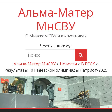
Альма-Матер
МнСВУ
О Минском СВУ и выпускниках
Честь - никому!
Альма-Матер МнСВУ
>
Новости
>
В БССК
>
Результаты 10 кадетской олимпиады Патриот-2025