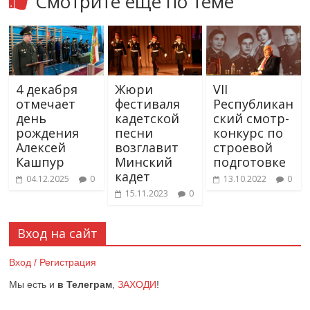
Смотрите еще по теме
4 декабря
Жюри
VII
отмечает
фестиваля
Республикан
день
кадетской
ский смотр-
рождения
песни
конкурс по
Алексей
возглавит
строевой
Кашпур
Минский
подготовке
кадет
04.12.2025
0
13.10.2022
0
15.11.2023
0
Вход на сайт
Вход / Регистрация
Мы есть и
в Телеграм
,
ЗАХОДИ
!