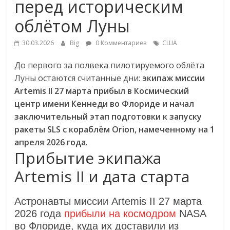
перед историческим
облётом Луны
30.03.2026
Big
0 Комментариев
США
До первого за полвека пилотируемого облёта
Луны остаются считанные дни:
экипаж миссии
Artemis II 27 марта прибыл в Космический
центр имени Кеннеди во Флориде и начал
заключительный этап подготовки к запуску
ракеты SLS с кораблём Orion, намеченному на 1
апреля 2026 года
.
Прибытие экипажа
Artemis II и дата старта
Астронавты миссии Artemis II 27 марта
2026 года
прибыли на космодром
NASA
во Флориде, куда их доставили из