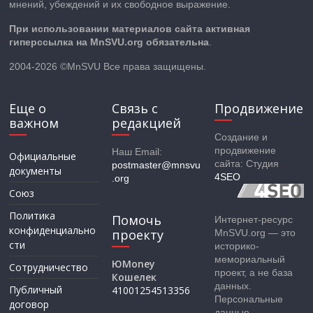
мнений, убеждений и их свободное выражение.
При использовании материалов сайта активная
гиперссылка на MnSVU.org обязательна
.
2004-2026 ©MnSVU Все права защищены.
Еще о
Связь с
Продвижение
важном
редакцией
Создание и
продвижение
Наш Email:
Официальные
сайта: Студия
postmaster@mnsvu
документы
4SEO
.org
Союз
Политика
Помочь
Интернет-ресурс
конфиденциально
проекту
MnSVU.org — это
сти
историко-
мемориальный
ЮMoney
Сотрудничество
проект, а не база
Кошелек
данных.
Публичный
41001254513356
Персональные
договор
данные