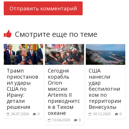
Смотрите еще по теме
Трамп
Сегодня
США
приостанов
корабль
нанесли
ил удары
Orion
удар
США по
миссии
беспилотни
Ирану:
Artemis II
ком по
детали
приводнитс
территории
решения
я в Тихом
Венесуэлы
океане
26.07.2026
0
30.12.2025
0
10.04.2026
0