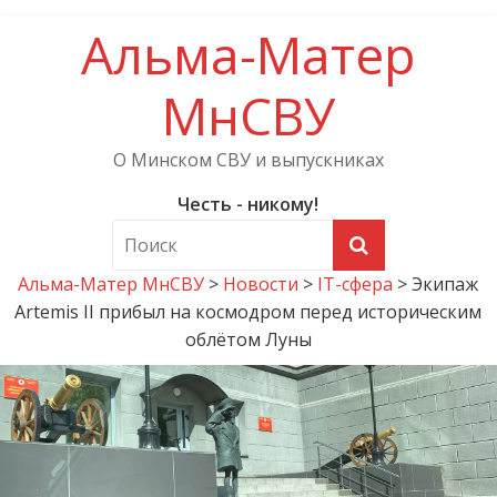
Альма-Матер
МнСВУ
О Минском СВУ и выпускниках
Честь - никому!
Альма-Матер МнСВУ
>
Новости
>
IT-сфера
>
Экипаж
Artemis II прибыл на космодром перед историческим
облётом Луны