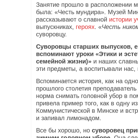
Занятие прошло в расположении му
была: «Честь мундира». Музей Мин
рассказывают о славной
истории 
выпускниках,
героях
. «
Честь нико
суворовцу.
Суворовцы старших выпусков, е
вспоминают уроки «Этики и эсте
семейной жизни)»
и наших славны
эти предметы, а воспитывали нас,
Вспоминается история, как на одно
прошлого столетия преподаватель
норма снимать головной убор в по
привела пример того, как в одну и
Коммунистической в Минске и встр
и запивал лимонадом.
Все бы хорошо, но
суворовец при
зимнем головном уборе
. Она сд