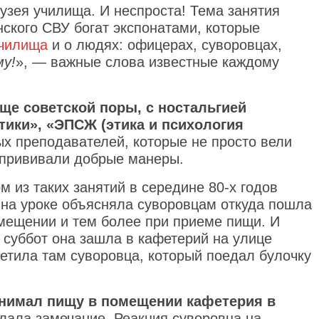
зея училища. И неспроста! Тема занятия
ского СВУ богат экспонатами, которые
училища
и о людях: офицерах, суворовцах,
му!
», — важные слова известные каждому
ще советской поры, с ностальгией
тики», «ЭПСЖ (этика и психология
х преподавателей, которые не просто вели
 прививали добрые манеры.
м из таких занятий в середине 80-х годов
 на уроке объясняла суворовцам откуда пошла
мещении и тем более при приеме пищи. И
з суббот она зашла в кафетерий на улице
етила там суворовца, который поедал булочку
нимал пищу в помещении кафетерия в
елала замечание. Реакция суворовца на