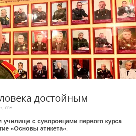
еловека достойным
,
ия
СВУ
 училище с суворовцами первого курса
тие «Основы этикета»
.