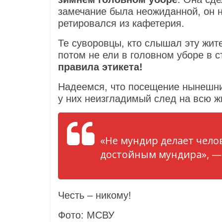
замечание была неожиданной, он н
ретировался из кафетерия.
Те суворовцы, кто слышал эту жит
потом не ели в головном уборе в 
правила этикета!
Надеемся, что посещение нынешни
у них неизгладимый след на всю ж
«Не мундир делает чело
достойным мундира», — 
Честь – никому!
Фото: МСВУ