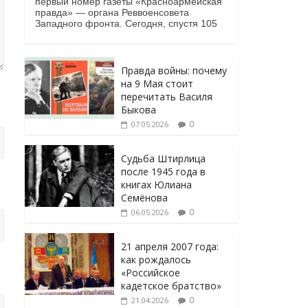
первый номер газеты «Красноармейская
правда» — органа Реввоенсовета
Западного фронта. Сегодня, спустя 105
Правда войны: почему
на 9 Мая стоит
перечитать Василя
Быкова
0
07.05.2026
Судьба Штирлица
после 1945 года в
книгах Юлиана
Семёнова
0
06.05.2026
21 апреля 2007 года:
как рождалось
«Российское
кадетское братство»
0
21.04.2026