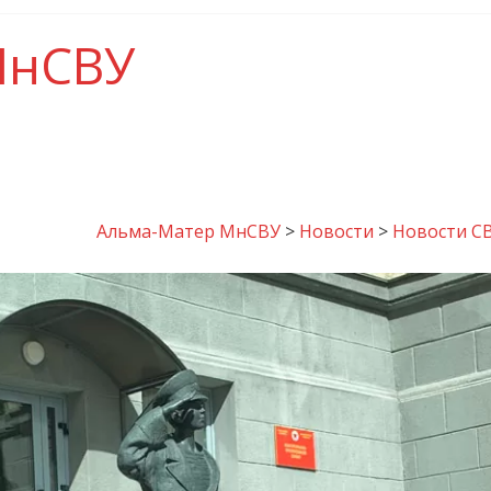
МнСВУ
Альма-Матер МнСВУ
>
Новости
>
Новости С