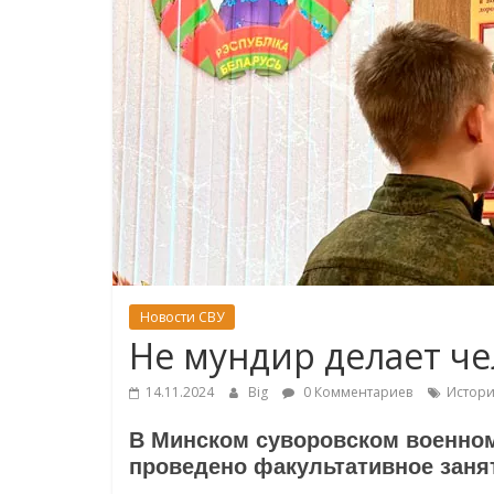
Новости СВУ
Не мундир делает ч
14.11.2024
Big
0 Комментариев
Истор
В Минском суворовском военном
проведено факультативное заня