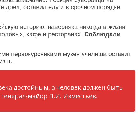
е доел, оставил еду и в срочном порядке
ейскую историю, наверняка никогда в жизни
столовых, кафе и ресторанах.
Соблюдали
ми первокурсниками музея училища оставит
изнь.
века достойным, а человек должен быть
генерал-майор П.И. Изместьев.