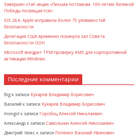
Завершён этап акции «Письма потомкам. 100-летию Великой
Победы посвящается!»
iOS 26.6: Apple исправила более 75 уязвимостей
безопасности
Делегация США временно покинула зал Совета
Безопасности ООН
Microsoft внедрит TPM-проверку KMS для корпоративной
активации Windows
Последние комментарии
Big
к записи
Кухарев Владимир Борисович
Василий
к записи
Кухарев Владимир Борисович
mongol
к записи
Горобец Алексей Николаевич
Александр
к записи
Самолькин Алексей Николаевич
Дмитрий твэкс
к записи
Попенко Василий Иванович