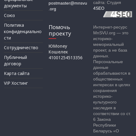
сайта: Студия
postmaster@mnsvu
документы
4SEO
.org
Союз
Политика
Помочь
Интернет-ресурс
конфиденциально
проекту
MnSVU.org — это
сти
историко-
мемориальный
ЮMoney
Сотрудничество
проект, а не база
Кошелек
данных.
Публичный
41001254513356
Персональные
договор
данные
Карта сайта
обрабатываются в
общественных
VIP Хостинг
интересах в целях
сохранения
историко-
культурного
наследия в
соответствии со ст.
6 Закона
Республики
Беларусь «О