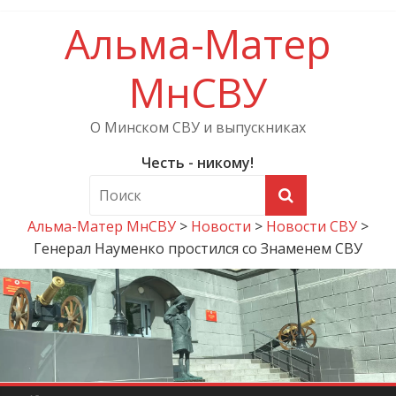
Альма-Матер
МнСВУ
О Минском СВУ и выпускниках
Честь - никому!
Альма-Матер МнСВУ
>
Новости
>
Новости СВУ
>
Генерал Науменко простился со Знаменем СВУ