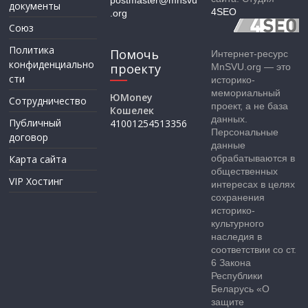
документы
4SEO
.org
Союз
Политика
Помочь
Интернет-ресурс
конфиденциально
проекту
MnSVU.org — это
сти
историко-
мемориальный
ЮMoney
Сотрудничество
проект, а не база
Кошелек
данных.
Публичный
41001254513356
Персональные
договор
данные
Карта сайта
обрабатываются в
общественных
VIP Хостинг
интересах в целях
сохранения
историко-
культурного
наследия в
соответствии со ст.
6 Закона
Республики
Беларусь «О
защите