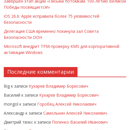
Завершён этап акции «Письма потомкам. 100-летию Великой
Победы посвящается!»
iOS 26.6: Apple исправила более 75 уязвимостей
безопасности
Делегация США временно покинула зал Совета
Безопасности ООН
Microsoft внедрит TPM-проверку KMS для корпоративной
активации Windows
Последние комментарии
Big
к записи
Кухарев Владимир Борисович
Василий
к записи
Кухарев Владимир Борисович
mongol
к записи
Горобец Алексей Николаевич
Александр
к записи
Самолькин Алексей Николаевич
Дмитрий твэкс
к записи
Попенко Василий Иванович