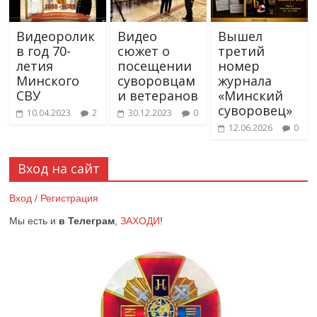
Видеоролик
Видео
Вышел
в год 70-
сюжет о
третий
летия
посещении
номер
Минского
суворовцам
журнала
СВУ
и ветеранов
«Минский
суворовец»
10.04.2023
2
30.12.2023
0
12.06.2026
0
Вход на сайт
Вход / Регистрация
Мы есть и
в Телеграм
,
ЗАХОДИ
!