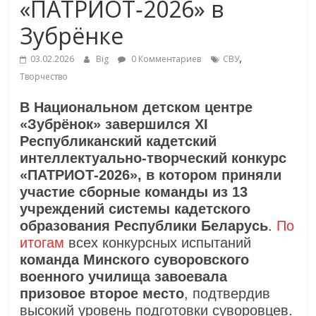
«ПАТРИОТ‑2026» в
Зубрёнке
,
03.02.2026
Big
0 Комментариев
СВУ
Творчество
В Национальном детском центре
«Зубрёнок» завершился XI
Республиканский кадетский
интеллектуально‑творческий конкурс
«ПАТРИОТ‑2026», в котором приняли
участие сборные команды из 13
учреждений системы кадетского
образования Республики Беларусь
.
По
итогам
всех конкурсных испытаний
команда Минского суворовского
военного училища завоевала
призовое второе место
, подтвердив
высокий уровень подготовки суворовцев.