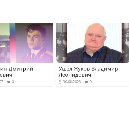
кин Дмитрий
Ушел Жуков Владимир
евич
Леонидович
07
0
30.08.2023
0