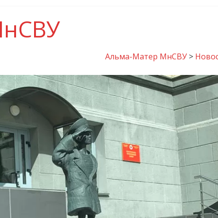
МнСВУ
Альма-Матер МнСВУ
>
Ново