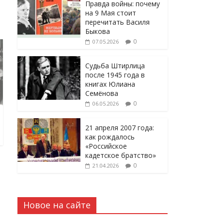
Правда войны: почему
на 9 Мая стоит
перечитать Василя
Быкова
0
07.05.2026
Судьба Штирлица
после 1945 года в
книгах Юлиана
Семёнова
0
06.05.2026
21 апреля 2007 года:
как рождалось
«Российское
кадетское братство»
0
21.04.2026
Новое на сайте