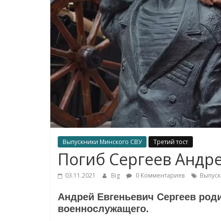
Выпускники Минского СВУ
Третий тост
Погиб Сергеев Андр
03.11.2021
Big
0 Комментариев
Выпус
Андрей Евгеньевич Сергеев роди
военнослужащего.