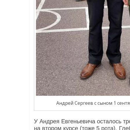
Андрей Сергеев с сыном 1 сент
У Андрея Евгеньевича осталось тр
на втором курсе (тоже 5 рота). Г