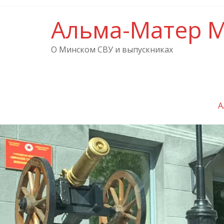
Альма-Матер 
О Минском СВУ и выпускниках
А