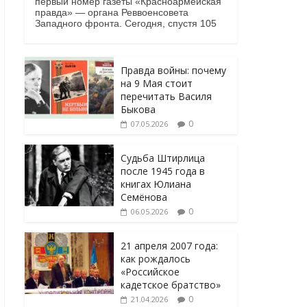
первый номер газеты «Красноармейская
правда» — органа Реввоенсовета
Западного фронта. Сегодня, спустя 105
Правда войны: почему
на 9 Мая стоит
перечитать Василя
Быкова
0
07.05.2026
Судьба Штирлица
после 1945 года в
книгах Юлиана
Семёнова
0
06.05.2026
21 апреля 2007 года:
как рождалось
«Российское
кадетское братство»
0
21.04.2026