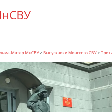
МнСВУ
льма-Матер МнСВУ
>
Выпускники Минского СВУ
>
Трети