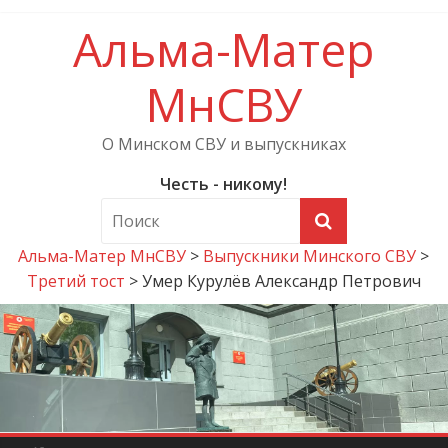
Альма-Матер
МнСВУ
О Минском СВУ и выпускниках
Честь - никому!
Альма-Матер МнСВУ
>
Выпускники Минского СВУ
>
Третий тост
>
Умер Курулёв Александр Петрович