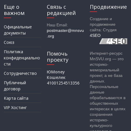
Еще о
Связь с
Продвижение
важном
редакцией
Создание и
продвижение
Наш Email:
Официальные
сайта: Студия
postmaster@mnsvu
документы
4SEO
.org
Союз
Политика
Помочь
Интернет-ресурс
конфиденциально
проекту
MnSVU.org — это
сти
историко-
мемориальный
ЮMoney
Сотрудничество
проект, а не база
Кошелек
данных.
Публичный
41001254513356
Персональные
договор
данные
Карта сайта
обрабатываются в
общественных
VIP Хостинг
интересах в целях
сохранения
историко-
культурного