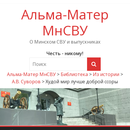
Альма-Матер
МнСВУ
О Минском СВУ и выпускниках
Честь - никому!
Альма-Матер МнСВУ
>
Библиотека
>
Из истории
>
А.В. Суворов
>
Худой мир лучше доброй ссоры