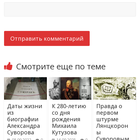
Смотрите еще по теме
Даты жизни
К 280-летию
Правда о
из
со дня
первом
биографии
рождения
штурме
Александра
Михаила
Лянцкорон
Суворова
Кутузова
ы
Суворовым
08.09.2022
0
16.09.2025
0