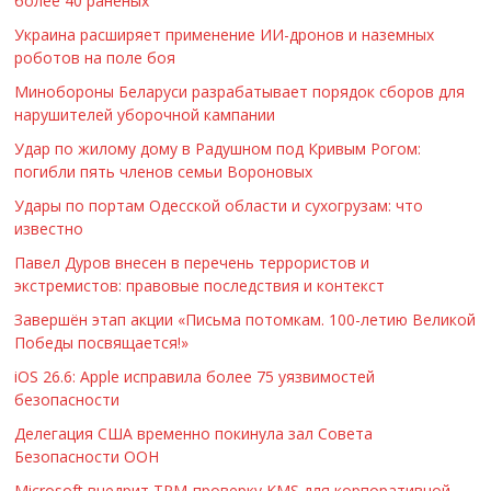
более 40 раненых
Украина расширяет применение ИИ-дронов и наземных
роботов на поле боя
Минобороны Беларуси разрабатывает порядок сборов для
нарушителей уборочной кампании
Удар по жилому дому в Радушном под Кривым Рогом:
погибли пять членов семьи Вороновых
Удары по портам Одесской области и сухогрузам: что
известно
Павел Дуров внесен в перечень террористов и
экстремистов: правовые последствия и контекст
Завершён этап акции «Письма потомкам. 100-летию Великой
Победы посвящается!»
iOS 26.6: Apple исправила более 75 уязвимостей
безопасности
Делегация США временно покинула зал Совета
Безопасности ООН
Microsoft внедрит TPM-проверку KMS для корпоративной