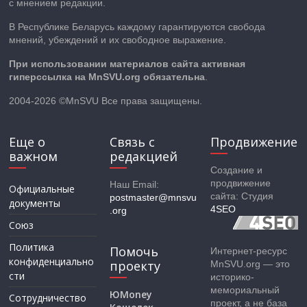
с мнением редакции.
В Республике Беларусь каждому гарантируются свобода
мнений, убеждений и их свободное выражение.
При использовании материалов сайта активная
гиперссылка на MnSVU.org обязательна
.
2004-2026 ©MnSVU Все права защищены.
Еще о
Связь с
Продвижение
важном
редакцией
Создание и
продвижение
Наш Email:
Официальные
сайта: Студия
postmaster@mnsvu
документы
4SEO
.org
Союз
Политика
Помочь
Интернет-ресурс
конфиденциально
проекту
MnSVU.org — это
сти
историко-
мемориальный
ЮMoney
Сотрудничество
проект, а не база