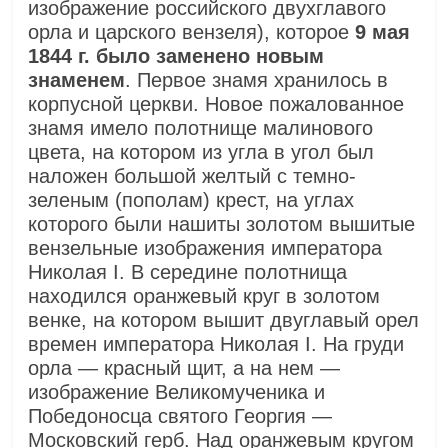
изображение российского двухглавого
орла и царского вензеля
), которое
9 мая
1844 г. было заменено новым
знаменем
. Первое знамя хранилось в
корпусной церкви. Новое пожалованное
знамя имело полотнище малинового
цвета, на котором из угла в угол был
наложен большой желтый с темно-
зеленым (пополам) крест, на углах
которого были нашиты золотом вышитые
вензельные изображения императора
Николая I. В середине полотнища
находился оранжевый круг в золотом
венке, на котором вышит двуглавый орел
времен императора Николая I. На груди
орла — красный щит, а на нем —
изображение Великомученика и
Победоносца святого Георгия —
Московский герб. Над оранжевым кругом