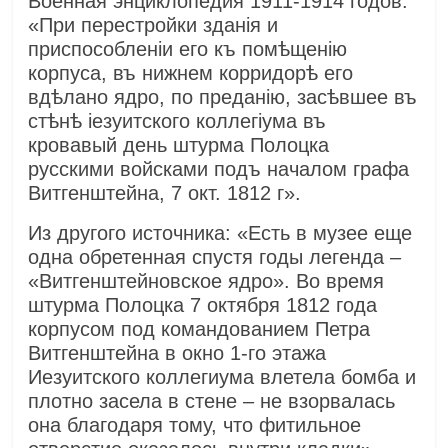
Военная энциклопедия 1911-1914 годов:
«При перестройки зданія и
приспособленіи его къ помѣщенію
корпуса, въ нижнем корридорѣ его
вдѣлано ядро, по преданію, засѣвшее въ
стѣнѣ іезуитского коллегіума въ
кровавый день штурма Полоцка
русскими войсками подъ началом графа
Витгенштейна, 7 окт. 1812 г».
Из другого источника: «Есть в музее еще
одна обретенная спустя годы легенда –
«Витгенштейновское ядро». Во время
штурма Полоцка 7 октября 1812 года
корпусом под командованием Петра
Витгенштейна в окно 1-го этажа
Иезуитского коллегиума влетела бомба и
плотно засела в стене – не взорвалась
она благодаря тому, что фитильное