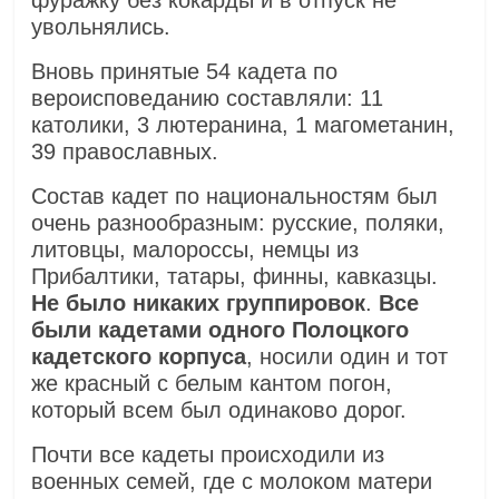
фуражку без кокарды и в отпуск не
увольнялись.
Вновь принятые 54 кадета по
вероисповеданию составляли: 11
католики, 3 лютеранина, 1 магометанин,
39 православных.
Состав кадет по национальностям был
очень разнообразным: русские, поляки,
литовцы, малороссы, немцы из
Прибалтики, татары, финны, кавказцы.
Не было никаких группировок
.
Все
были кадетами одного Полоцкого
кадетского корпуса
, носили один и тот
же красный с белым кантом погон,
который всем был одинаково дорог.
Почти все кадеты происходили из
военных семей, где с молоком матери