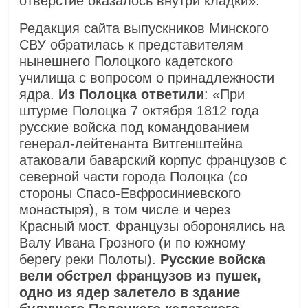
отверстие оказалось внутри кладки».
Редакция сайта выпускников Минского
СВУ обратилась к представителям
нынешнего Полоцкого кадетского
училища с вопросом о принадлежности
ядра.
Из Полоцка ответили
: «При
штурме Полоцка 7 октября 1812 года
русские войска под командованием
генерал-лейтенанта Витгенштейна
атаковали баварский корпус французов с
северной части города Полоцка (со
стороны Спасо-Евфросиниевского
монастыря), в том числе и через
Красный мост. Французы оборонялись на
Валу Ивана Грозного (и по южному
берегу реки Полоты).
Русские войска
вели обстрел французов из пушек,
одно из ядер залетело в здание