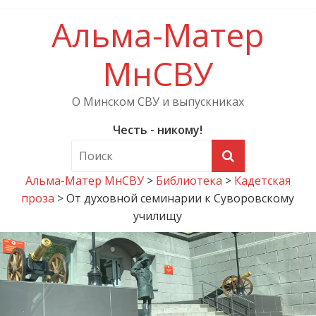
Альма-Матер
МнСВУ
О Минском СВУ и выпускниках
Честь - никому!
Альма-Матер МнСВУ
>
Библиотека
>
Кадетская
проза
>
От духовной семинарии к Суворовскому
училищу