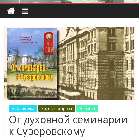
Библиотека
Кадетская проза
Новости
От духовной семинарии
к Суворовскому