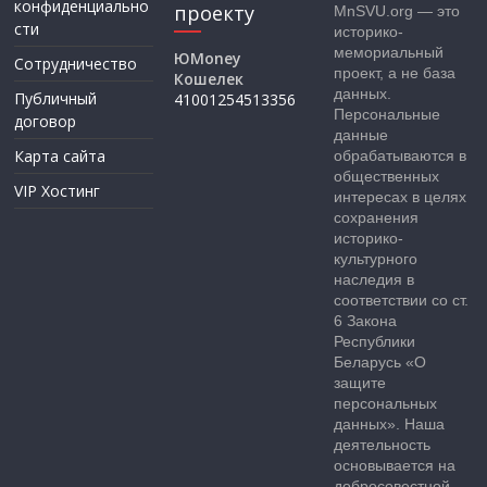
конфиденциально
проекту
MnSVU.org — это
сти
историко-
мемориальный
ЮMoney
Сотрудничество
проект, а не база
Кошелек
данных.
Публичный
41001254513356
Персональные
договор
данные
Карта сайта
обрабатываются в
общественных
VIP Хостинг
интересах в целях
сохранения
историко-
культурного
наследия в
соответствии со ст.
6 Закона
Республики
Беларусь «О
защите
персональных
данных». Наша
деятельность
основывается на
добросовестной