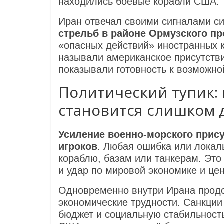
находились боевые корабли США.
Иран отвечал своими сигналами с
стрельб в районе Ормузского п
«опасных действий» иностранных к
называли американское присутств
показывали готовность к возможно
Политический тупик:
становится слишком 
Усиление военно‑морского прис
игроков
. Любая ошибка или локал
кораблю, базам или танкерам. Это
и удар по мировой экономике и це
Одновременно внутри Ирана про
экономические трудности. Санкции
бюджет и социальную стабильность