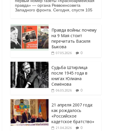
первый номер газеты «Красноармейская
правда» — органа Реввоенсовета
Западного фронта. Сегодня, спустя 105
Правда войны: почему
на 9 Мая стоит
перечитать Василя
Быкова
0
07.05.2026
Судьба Штирлица
после 1945 года в
книгах Юлиана
Семёнова
0
06.05.2026
21 апреля 2007 года:
как рождалось
«Российское
кадетское братство»
0
21.04.2026