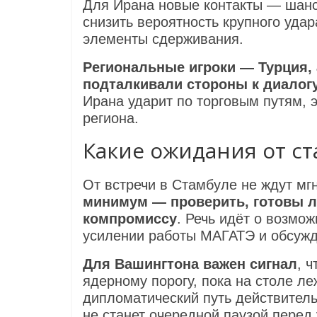
Для Ирана новые контакты — шанс
снизить вероятность крупного уда
элементы сдерживания.
Региональные игроки — Турция,
подталкивали стороны к диалог
Ирана ударит по торговым путям, э
региона.
Какие ожидания от с
От встречи в Стамбуле не ждут м
минимум — проверить, готовы л
компромиссу
. Речь идёт о возмо
усилении работы МАГАТЭ и обсужд
Для Вашингтона важен сигнал
, 
ядерному порогу, пока на столе л
дипломатический путь действитель
не станет очередной паузой перед