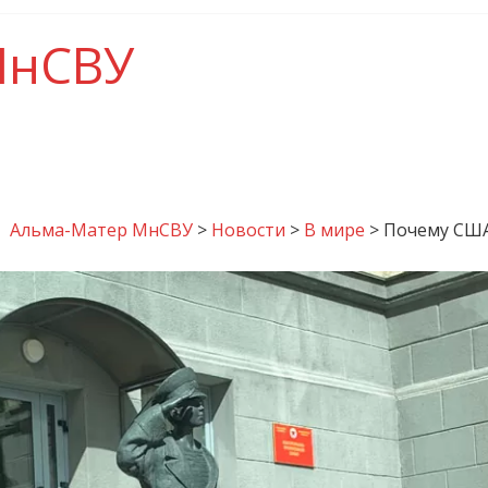
МнСВУ
Альма-Матер МнСВУ
>
Новости
>
В мире
>
Почему США 