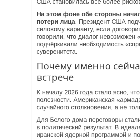
США становилась всё более рисков
На этом фоне обе стороны начал
потери лица
. Президент США подчё
силовому варианту, если договори
говорили, что диалог невозможен 
подчёркивали необходимость «спр
суверенитета.
Почему именно сейча
встрече
К началу 2026 года стало ясно, ч
полезности. Американская «армадa
случайного столкновения, а не то
Для Белого дома переговоры стал
в политический результат. В идеа
иранской ядерной программой и по