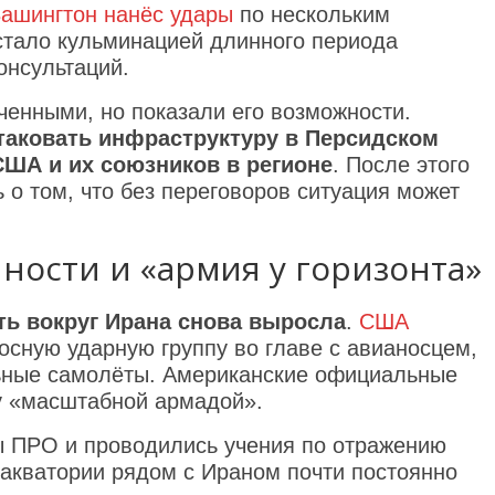
ашингтон нанёс удары
по нескольким
стало кульминацией длинного периода
онсультаций.
енными, но показали его возможности.
атаковать инфраструктуру в Персидском
США и их союзников в регионе
. После этого
 о том, что без переговоров ситуация может
ности и «армия у горизонта»
ть вокруг Ирана снова выросла
.
США
сную ударную группу во главе с авианосцем,
ьные самолёты. Американские официальные
ку «масштабной армадой».
 ПРО и проводились учения по отражению
 акватории рядом с Ираном почти постоянно