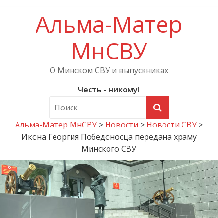
Альма-Матер
МнСВУ
О Минском СВУ и выпускниках
Честь - никому!
Альма-Матер МнСВУ
>
Новости
>
Новости СВУ
>
Икона Георгия Победоносца передана храму
Минского СВУ