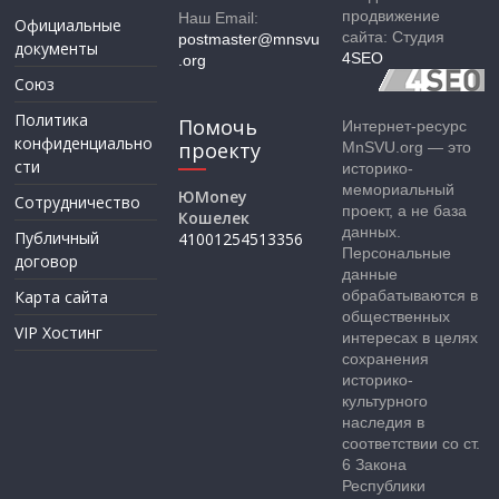
продвижение
Наш Email:
Официальные
сайта: Студия
postmaster@mnsvu
документы
4SEO
.org
Союз
Политика
Помочь
Интернет-ресурс
конфиденциально
проекту
MnSVU.org — это
сти
историко-
мемориальный
ЮMoney
Сотрудничество
проект, а не база
Кошелек
данных.
Публичный
41001254513356
Персональные
договор
данные
Карта сайта
обрабатываются в
общественных
VIP Хостинг
интересах в целях
сохранения
историко-
культурного
наследия в
соответствии со ст.
6 Закона
Республики