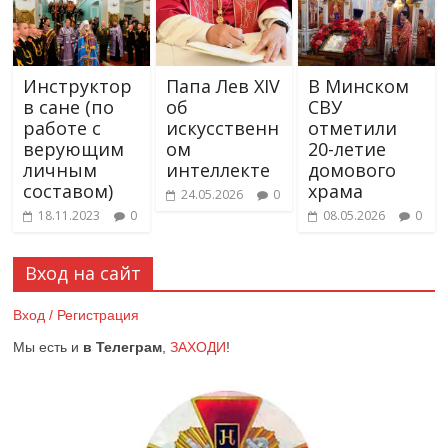
Инструктор
Папа Лев XIV
В Минском
в сане (по
об
СВУ
работе с
искусственн
отметили
верующим
ом
20-летие
личным
интеллекте
домового
составом)
храма
24.05.2026
0
18.11.2023
0
08.05.2026
0
Вход на сайт
Вход / Регистрация
Мы есть и
в Телеграм
,
ЗАХОДИ
!