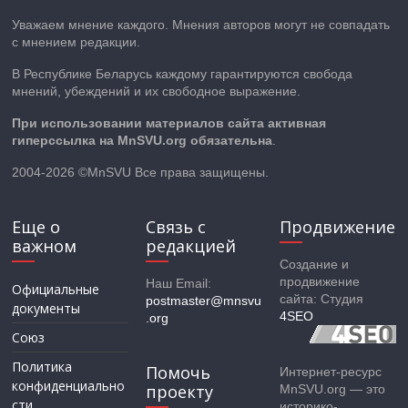
Уважаем мнение каждого. Мнения авторов могут не совпадать
с мнением редакции.
В Республике Беларусь каждому гарантируются свобода
мнений, убеждений и их свободное выражение.
При использовании материалов сайта активная
гиперссылка на MnSVU.org обязательна
.
2004-2026 ©MnSVU Все права защищены.
Еще о
Связь с
Продвижение
важном
редакцией
Создание и
продвижение
Наш Email:
Официальные
сайта: Студия
postmaster@mnsvu
документы
4SEO
.org
Союз
Политика
Помочь
Интернет-ресурс
конфиденциально
проекту
MnSVU.org — это
сти
историко-