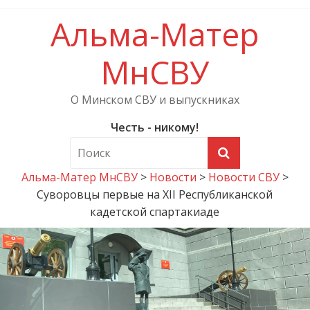
Альма-Матер
МнСВУ
О Минском СВУ и выпускниках
Честь - никому!
Альма-Матер МнСВУ
>
Новости
>
Новости СВУ
>
Суворовцы первые на XII Республиканской
кадетской спартакиаде