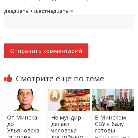
двадцать + шестнадцать =
Смотрите еще по теме
От Минска
Не мундир
В Минском
до
делает
СВУ к балу
Ульяновска:
человека
готовы
история
достойным
20.12.2022
0