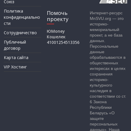
Союз
Политика
Помочь
Интернет-ресурс
конфиденциально
проекту
MnSVU.org — это
сти
историко-
мемориальный
ЮMoney
Сотрудничество
проект, а не база
Кошелек
данных.
Публичный
41001254513356
Персональные
договор
данные
Карта сайта
обрабатываются в
общественных
VIP Хостинг
интересах в целях
сохранения
историко-
культурного
наследия в
соответствии со ст.
6 Закона
Республики
Беларусь «О
защите
персональных
данных». Наша