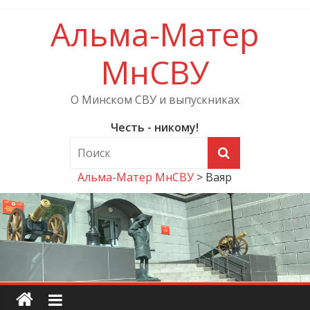
Альма-Матер
МнСВУ
О Минском СВУ и выпускниках
Честь - никому!
Альма-Матер МнСВУ
>
Ваяр