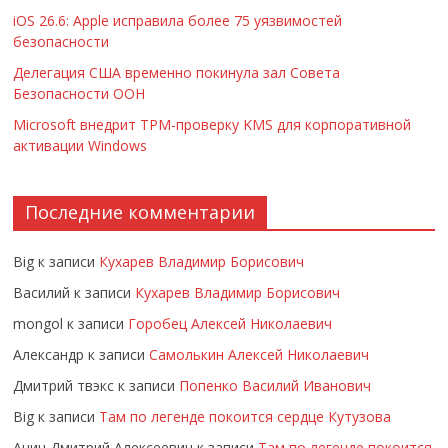
iOS 26.6: Apple исправила более 75 уязвимостей
безопасности
Делегация США временно покинула зал Совета
Безопасности ООН
Microsoft внедрит TPM-проверку KMS для корпоративной
активации Windows
Последние комментарии
Big
к записи
Кухарев Владимир Борисович
Василий
к записи
Кухарев Владимир Борисович
mongol
к записи
Горобец Алексей Николаевич
Александр
к записи
Самолькин Алексей Николаевич
Дмитрий твэкс
к записи
Попенко Василий Иванович
Big
к записи
Там по легенде покоится сердце Кутузова
Анин Дмитрий Алексеевич
к записи
Там по легенде покоится