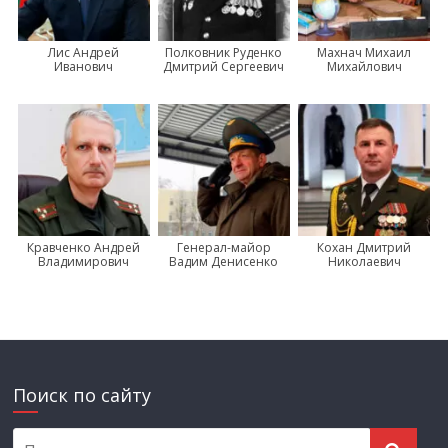
Лис Андрей
Полковник Руденко
Махнач Михаил
Иванович
Дмитрий Сергеевич
Михайлович
Кравченко Андрей
Генерал-майор
Кохан Дмитрий
Владимирович
Вадим Денисенко
Николаевич
Поиск по сайту