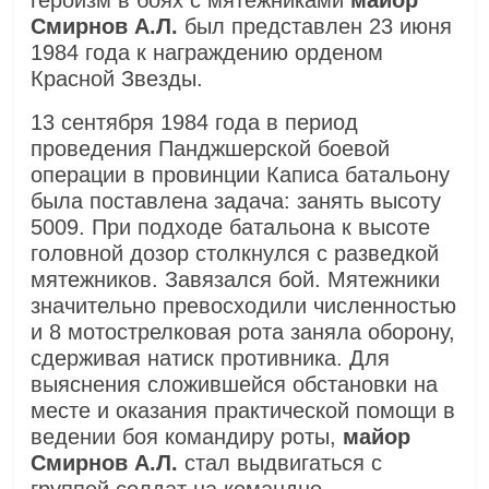
героизм в боях с мятежниками
майор
Смирнов А.Л.
был представлен 23 июня
1984 года к награждению орденом
Красной Звезды.
13 сентября 1984 года в период
проведения Панджшерской боевой
операции в провинции Каписа батальону
была поставлена задача: занять высоту
5009. При подходе батальона к высоте
головной дозор столкнулся с разведкой
мятежников. Завязался бой. Мятежники
значительно превосходили численностью
и 8 мотострелковая рота заняла оборону,
сдерживая натиск противника. Для
выяснения сложившейся обстановки на
месте и оказания практической помощи в
ведении боя командиру роты,
майор
Смирнов А.Л.
стал выдвигаться с