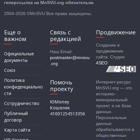
гиперссылка на MnSVU.org обязательна
.
2004-2026 ©MnSVU Все права защищены.
Еще о
Связь с
Продвижение
важном
редакцией
Создание и
продвижение
Наш Email:
Официальные
сайта: Студия
postmaster@mnsvu
документы
4SEO
.org
Союз
Политика
Помочь
Интернет-ресурс
конфиденциально
проекту
MnSVU.org — это
сти
историко-
мемориальный
ЮMoney
Сотрудничество
проект, а не база
Кошелек
данных.
Публичный
41001254513356
Персональные
договор
данные
Карта сайта
обрабатываются в
общественных
VIP Хостинг