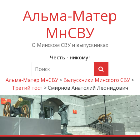
Альма-Матер
МнСВУ
О Минском СВУ и выпускниках
Честь - никому!
Альма-Матер МнСВУ
>
Выпускники Минского СВУ
>
Третий тост
>
Смирнов Анатолий Леонидович