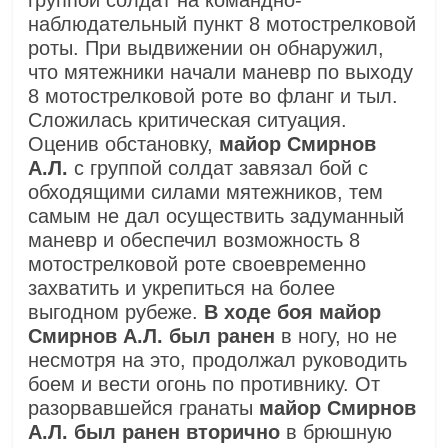
группой солдат на командно-
наблюдательный пункт 8 мотострелковой
роты. При выдвижении он обнаружил,
что мятежники начали маневр по выходу
8 мотострелковой роте во фланг и тыл.
Сложилась критическая ситуация.
Оценив обстановку,
майор Смирнов
А.Л.
с группой солдат завязал бой с
обходящими силами мятежников, тем
самым не дал осуществить задуманный
маневр и обеспечил возможность 8
мотострелковой роте своевременно
захватить и укрепиться на более
выгодном рубеже.
В ходе боя майор
Смирнов А.Л. был ранен
в ногу, но не
несмотря на это, продолжал руководить
боем и вести огонь по противнику. От
разорвавшейся гранаты
майор Смирнов
А.Л. был ранен вторично
в брюшную