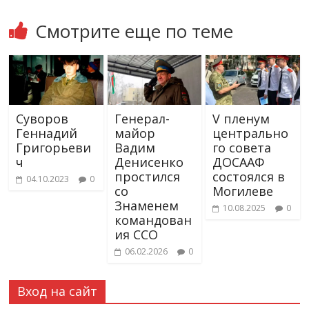
Смотрите еще по теме
Суворов
Генерал-
V пленум
Геннадий
майор
центрально
Григорьеви
Вадим
го совета
ч
Денисенко
ДОСААФ
простился
состоялся в
04.10.2023
0
со
Могилеве
Знаменем
10.08.2025
0
командован
ия ССО
06.02.2026
0
Вход на сайт