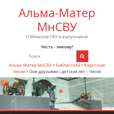
Альма-Матер
МнСВУ
О Минском СВУ и выпускниках
Честь - никому!
Альма-Матер МнСВУ
>
Библиотека
>
Кадетские
песни
>
Они друзьями с детских лет – песня