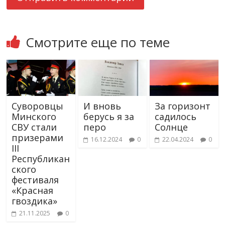
Смотрите еще по теме
Суворовцы
И вновь
За горизонт
Минского
берусь я за
садилось
СВУ стали
перо
Солнце
призерами
16.12.2024
0
22.04.2024
0
III
Республикан
ского
фестиваля
«Красная
гвоздика»
21.11.2025
0