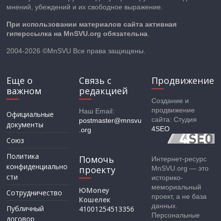
мнений, убеждений и их свободное выражение.
При использовании материалов сайта активная
гиперссылка на MnSVU.org обязательна
.
2004-2026 ©MnSVU Все права защищены.
Еще о
Связь с
Продвижение
важном
редакцией
Создание и
продвижение
Наш Email:
Официальные
сайта: Студия
postmaster@mnsvu
документы
4SEO
.org
Союз
Политика
Помочь
Интернет-ресурс
конфиденциально
проекту
MnSVU.org — это
сти
историко-
мемориальный
ЮMoney
Сотрудничество
проект, а не база
Кошелек
данных.
Публичный
41001254513356
Персональные
договор