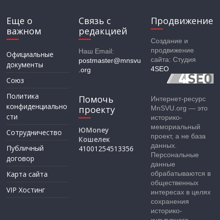
Еще о
Связь с
Продвижение
важном
редакцией
Создание и
продвижение
Наш Email:
Официальные
сайта: Студия
postmaster@mnsvu
документы
4SEO
.org
Союз
Политика
Помочь
Интернет-ресурс
конфиденциально
проекту
MnSVU.org — это
сти
историко-
мемориальный
ЮMoney
Сотрудничество
проект, а не база
Кошелек
данных.
Публичный
41001254513356
Персональные
договор
данные
Карта сайта
обрабатываются в
общественных
VIP Хостинг
интересах в целях
сохранения
историко-