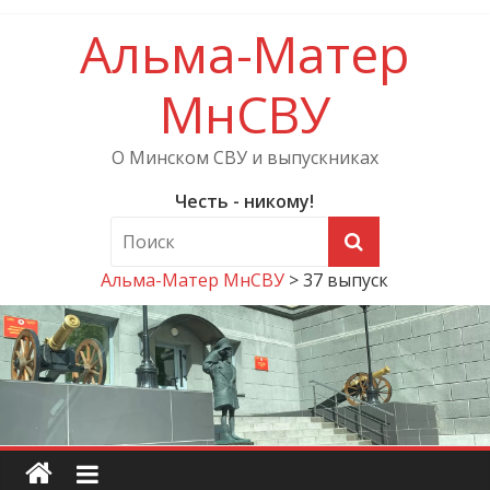
Альма-Матер
МнСВУ
О Минском СВУ и выпускниках
Честь - никому!
Альма-Матер МнСВУ
>
37 выпуск