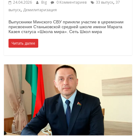
,
24.04.2026
Big
0 Комментариев
33 выпуск
37
,
выпуск
Демилитаризация
Выпускники Минского СВУ приняли участие в церемонии
присвоения Станьковской средней школе имени Марата
Казея статуса «Школа мира». Сеть Школ мира
Читать далее