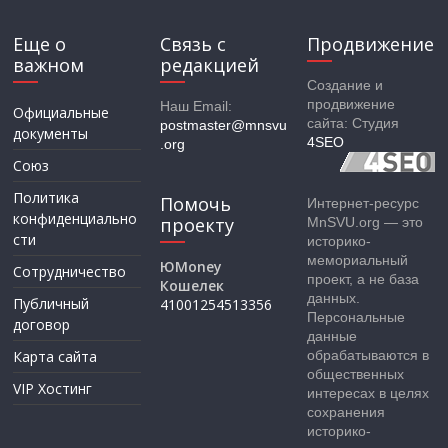
Еще о
Связь с
Продвижение
важном
редакцией
Создание и
продвижение
Наш Email:
Официальные
сайта: Студия
postmaster@mnsvu
документы
4SEO
.org
Союз
Политика
Помочь
Интернет-ресурс
конфиденциально
проекту
MnSVU.org — это
сти
историко-
мемориальный
ЮMoney
Сотрудничество
проект, а не база
Кошелек
данных.
Публичный
41001254513356
Персональные
договор
данные
Карта сайта
обрабатываются в
общественных
VIP Хостинг
интересах в целях
сохранения
историко-