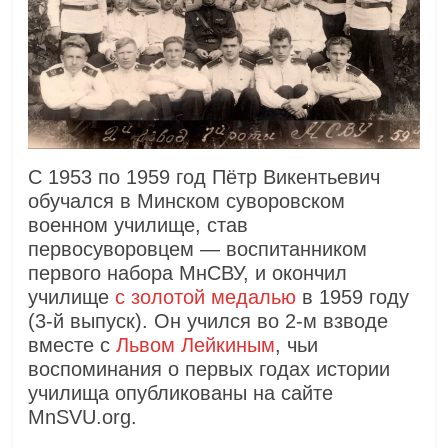
С 1953 по 1959 год Пётр Викентьевич
обучался в Минском суворовском
военном училище, став
первосуворовцем — воспитанником
первого набора МнСВУ, и окончил
училище
с золотой медалью
в 1959 году
(3-й выпуск). Он учился во 2-м взводе
вместе с
Львом Лейкиным
, чьи
воспоминания о первых годах истории
училища опубликованы на сайте
MnSVU.org.