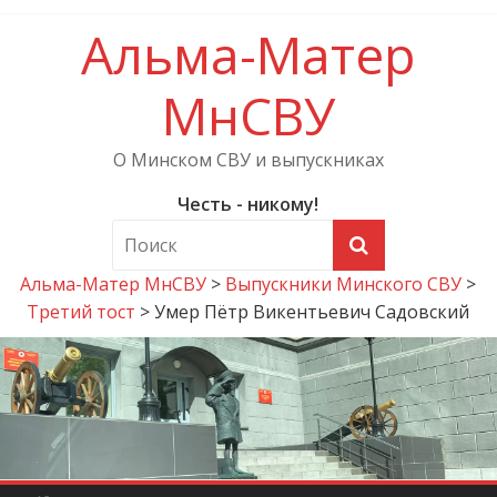
Альма-Матер
МнСВУ
О Минском СВУ и выпускниках
Честь - никому!
Альма-Матер МнСВУ
>
Выпускники Минского СВУ
>
Третий тост
>
Умер Пётр Викентьевич Садовский