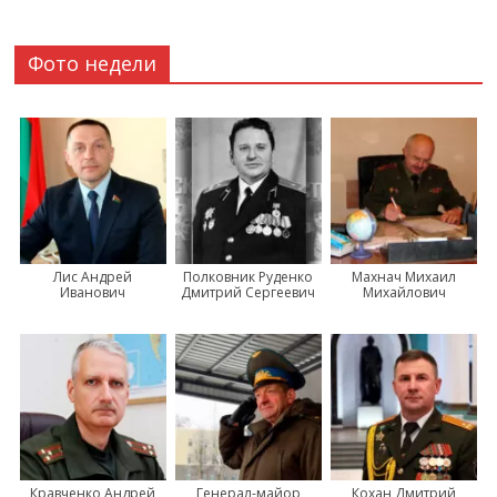
Фото недели
Лис Андрей
Полковник Руденко
Махнач Михаил
Иванович
Дмитрий Сергеевич
Михайлович
Кравченко Андрей
Генерал-майор
Кохан Дмитрий