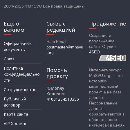
2004-2026 ©MnSVU Все права защищены.
Еще о
Связь с
Продвижение
важном
редакцией
Создание и
продвижение
Наш Email:
Официальные
сайта: Студия
postmaster@mnsvu
документы
4SEO
.org
Союз
Политика
Помочь
Интернет-ресурс
конфиденциально
проекту
MnSVU.org — это
сти
историко-
мемориальный
ЮMoney
Сотрудничество
проект, а не база
Кошелек
данных.
Публичный
41001254513356
Персональные
договор
данные
Карта сайта
обрабатываются в
общественных
VIP Хостинг
интересах в целях